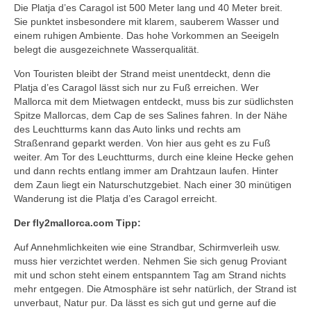
Die Platja d’es Caragol ist 500 Meter lang und 40 Meter breit.
Sie punktet insbesondere mit klarem, sauberem Wasser und
einem ruhigen Ambiente. Das hohe Vorkommen an Seeigeln
belegt die ausgezeichnete Wasserqualität.
Von Touristen bleibt der Strand meist unentdeckt, denn die
Platja d’es Caragol lässt sich nur zu Fuß erreichen. Wer
Mallorca mit dem Mietwagen entdeckt, muss bis zur südlichsten
Spitze Mallorcas, dem Cap de ses Salines fahren. In der Nähe
des Leuchtturms kann das Auto links und rechts am
Straßenrand geparkt werden. Von hier aus geht es zu Fuß
weiter. Am Tor des Leuchtturms, durch eine kleine Hecke gehen
und dann rechts entlang immer am Drahtzaun laufen. Hinter
dem Zaun liegt ein Naturschutzgebiet. Nach einer 30 minütigen
Wanderung ist die Platja d’es Caragol erreicht.
Der fly2mallorca.com Tipp:
Auf Annehmlichkeiten wie eine Strandbar, Schirmverleih usw.
muss hier verzichtet werden. Nehmen Sie sich genug Proviant
mit und schon steht einem entspanntem Tag am Strand nichts
mehr entgegen. Die Atmosphäre ist sehr natürlich, der Strand ist
unverbaut, Natur pur. Da lässt es sich gut und gerne auf die