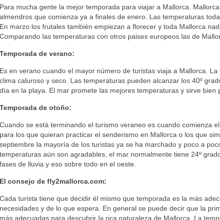
Para mucha gente la mejor temporada para viajar a Mallorca. Mallorca 
almendros que comienza ya a finales de enero. Las temperaturas toda
En marzo los frutales también empiezan a florecer y toda Mallorca nad
Comparando las temperaturas con otros paises europeos las de Mallor
Temporada de verano:
Es en verano cuando el mayor número de turistas viaja a Mallorca. La
clima caluroso y seco. Las temperaturas pueden alcanzar los 40º grado
día en la playa. El mar promete las mejores temperaturas y sirve bien 
Temporada de otoño:
Cuando se está terminando el turismo veraneo es cuando comienza el 
para los que quieran practicar el senderismo en Mallorca o los que sim
septiembre la mayoría de los turistas ya se ha marchado y poco a poco
temperaturas aún son agradables, el mar normalmente tiene 24º grad
fases de lluvia y eso sobre todo en el oeste.
El consejo de fly2mallorca.com:
Cada turista tiene que decidir él mismo que temporada es la más ad
necesidades y de lo que espera. En general se puede decir que la pri
más adecuadas para descubrir la rica naturaleza de Mallorca. La temp