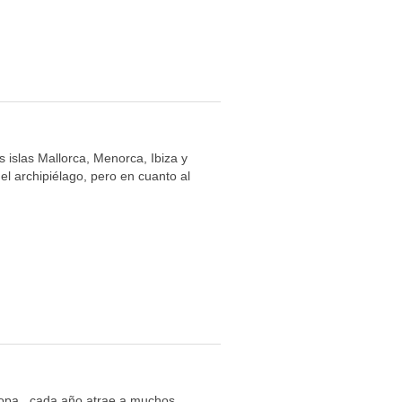
s islas Mallorca, Menorca, Ibiza y
l archipiélago, pero en cuanto al
ropa, cada año atrae a muchos