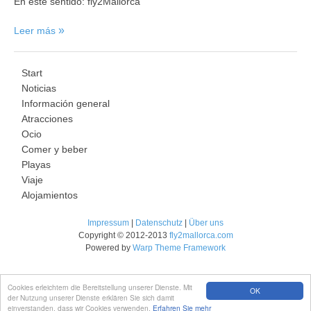
En este sentido: fly2Mallorca
Leer más
Start
Noticias
Información general
Atracciones
Ocio
Comer y beber
Playas
Viaje
Alojamientos
Impressum
|
Datenschutz
|
Über uns
Copyright © 2012-2013
fly2mallorca.com
Powered by
Warp Theme Framework
Cookies erleichtern die Bereitstellung unserer Dienste. Mit
OK
der Nutzung unserer Dienste erklären Sie sich damit
einverstanden, dass wir Cookies verwenden.
Erfahren Sie mehr