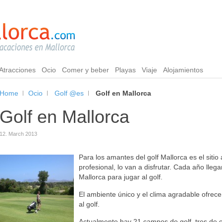
Atracciones
Ocio
Comer y beber
Playas
Viaje
Alojamientos
Home
Ocio
Golf @es
Golf en Mallorca
Golf en Mallorca
12. March 2013
Para los amantes del golf Mallorca es el siti
profesional, lo van a disfrutar. Cada año lleg
Mallorca para jugar al golf.
El ambiente único y el clima agradable ofrec
al golf.
Actualmente hay 21 campos de golf, tres de el