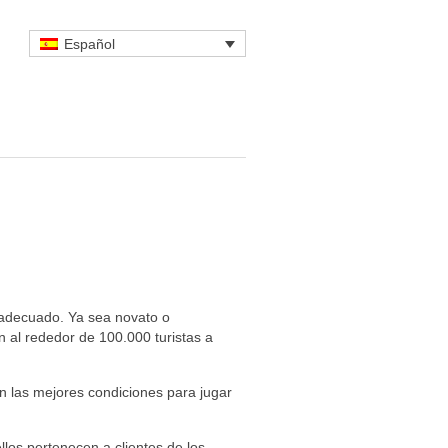
Español
o adecuado. Ya sea novato o
an al rededor de 100.000 turistas a
en las mejores condiciones para jugar
los pertenecen a clientes de los